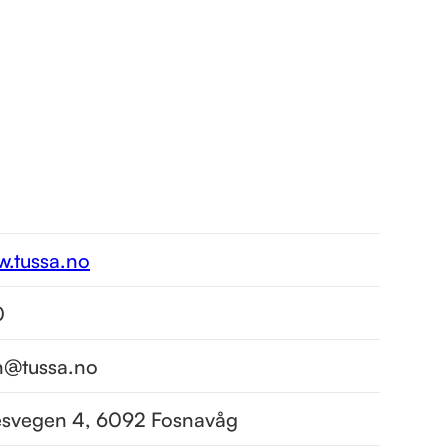
w.tussa.no
0
on@tussa.no
esvegen 4, 6092 Fosnavåg