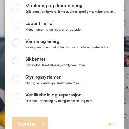
Montering og demontering
Stikkontakter, brytere, lamper, vifter, spotlights, hvitevarer m.m.
Lader til el-bil
Kjøp, montering og reparasjon av lader
Varme og energi
Varmepumpe, varmekabler, termostat, råd og andre tiltak
Sikkerhet
Dørtelefon, låsesystemer, komfyrvakt m.m.
Styringssystemer
Styring av varme, lys, smarthjem m.m.
Vedlikehold og reparasjon
El-sjekk, utbedring av mangler, feilsøking m.m.
Neste