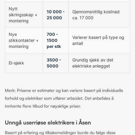
Nytt
10 000 -
Gjennomsnittlig kostnad
sikringsskap +
25 000
ca. 17 000
montering
Nye
700 -
Varierer basert på type og
stikkontakter +
1500
antall
montering
per stk
3500 -
Grundig sjekk av det
El-sjekk
5000
elektriske anlegget
Merk: Prisene er estimater og kan variere basert på individuelle
forhold og elektriker som utfører arbeidet. Det anbefales å
innhente flere tilbud for nøyaktige priser.
Unngå userriøse elektrikere i Åsen
Basert på erfaring og tilbakemeldinger burde du følge disse