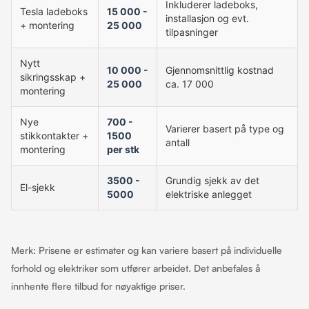
Inkluderer ladeboks,
Tesla ladeboks
15 000 -
installasjon og evt.
+ montering
25 000
tilpasninger
Nytt
10 000 -
Gjennomsnittlig kostnad
sikringsskap +
25 000
ca. 17 000
montering
Nye
700 -
Varierer basert på type og
stikkontakter +
1500
antall
montering
per stk
3500 -
Grundig sjekk av det
El-sjekk
5000
elektriske anlegget
Merk: Prisene er estimater og kan variere basert på individuelle
forhold og elektriker som utfører arbeidet. Det anbefales å
innhente flere tilbud for nøyaktige priser.