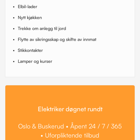
Elbil-lader
Nytt kjøkken
Trekke om anlegg til jord
Flytte av sikringsskap og skifte av innmat
Stikkontakter
Lamper og kurser
Elektriker døgnet rundt
Oslo & Buskerud • Åpent 24 / 7 / 365
• Uforpliktende tilbud