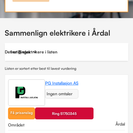
Sammenlign elektrikere i Årdal
Det er
Instillinger
8
elektrikere i listen
Listen er sortert etter best til lavest vurdering
PG Installasjon AS
Ingen omtaler
Få prisanslag
Ring 51750345
Årdal
Området