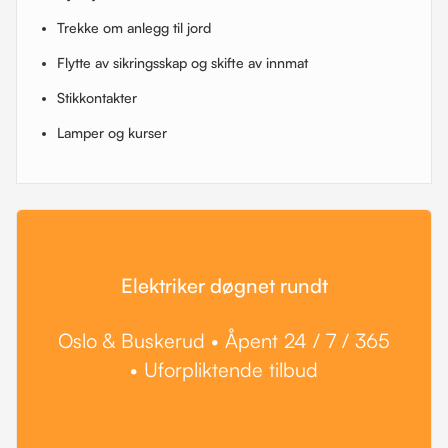
Trekke om anlegg til jord
Flytte av sikringsskap og skifte av innmat
Stikkontakter
Lamper og kurser
Elektriker døgnet rundt
Oslo & Buskerud • Åpent 24 / 7 / 365
• Uforpliktende tilbud