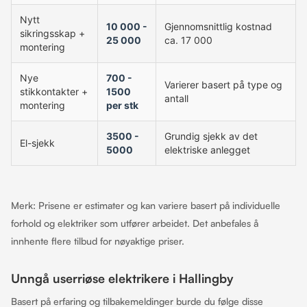
Nytt
10 000 -
Gjennomsnittlig kostnad
sikringsskap +
25 000
ca. 17 000
montering
Nye
700 -
Varierer basert på type og
stikkontakter +
1500
antall
montering
per stk
3500 -
Grundig sjekk av det
El-sjekk
5000
elektriske anlegget
Merk: Prisene er estimater og kan variere basert på individuelle
forhold og elektriker som utfører arbeidet. Det anbefales å
innhente flere tilbud for nøyaktige priser.
Unngå userriøse elektrikere i Hallingby
Basert på erfaring og tilbakemeldinger burde du følge disse