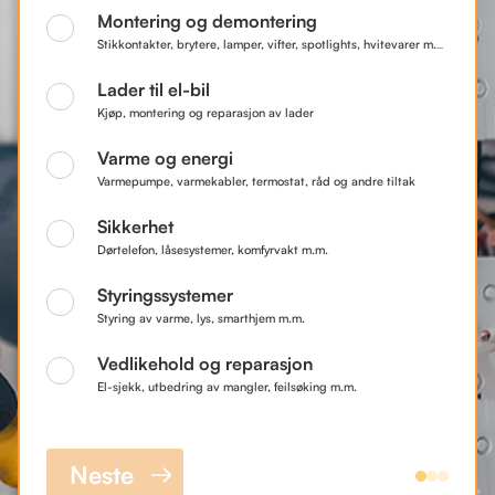
Montering og demontering
Stikkontakter, brytere, lamper, vifter, spotlights, hvitevarer m.m.
Lader til el-bil
Kjøp, montering og reparasjon av lader
Varme og energi
Varmepumpe, varmekabler, termostat, råd og andre tiltak
Sikkerhet
Dørtelefon, låsesystemer, komfyrvakt m.m.
Styringssystemer
Styring av varme, lys, smarthjem m.m.
Vedlikehold og reparasjon
El-sjekk, utbedring av mangler, feilsøking m.m.
Neste