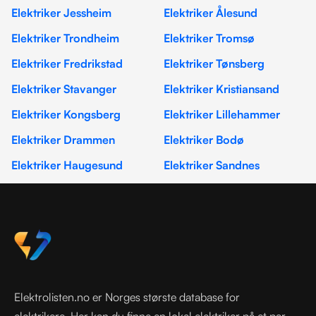
Elektriker Jessheim
Elektriker Ålesund
Elektriker Trondheim
Elektriker Tromsø
Elektriker Fredrikstad
Elektriker Tønsberg
Elektriker Stavanger
Elektriker Kristiansand
Elektriker Kongsberg
Elektriker Lillehammer
Elektriker Drammen
Elektriker Bodø
Elektriker Haugesund
Elektriker Sandnes
Elektrolisten.no er Norges største database for
elektrikere. Her kan du finne en lokal elektriker på et par