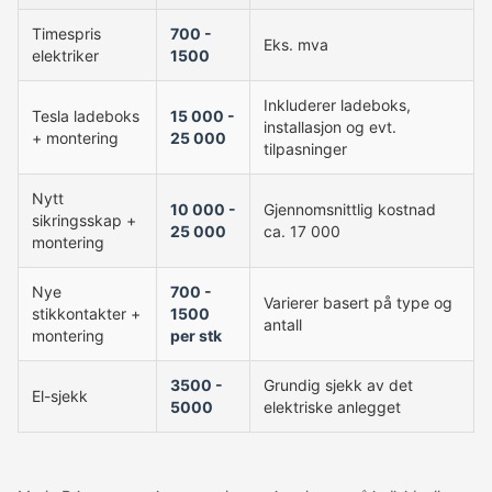
Timespris
700 -
Eks. mva
elektriker
1500
Inkluderer ladeboks,
Tesla ladeboks
15 000 -
installasjon og evt.
+ montering
25 000
tilpasninger
Nytt
10 000 -
Gjennomsnittlig kostnad
sikringsskap +
25 000
ca. 17 000
montering
Nye
700 -
Varierer basert på type og
stikkontakter +
1500
antall
montering
per stk
3500 -
Grundig sjekk av det
El-sjekk
5000
elektriske anlegget