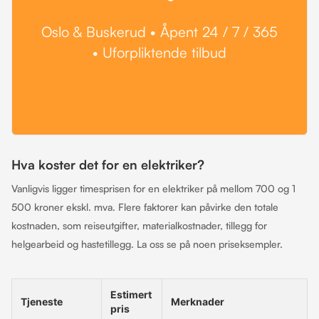
Oslo & Buskerud • Åpent 24 / 7 / 365
• Uforpliktende tilbud
Hva koster det for en elektriker?
Vanligvis ligger timesprisen for en elektriker på mellom 700 og 1
500 kroner ekskl. mva. Flere faktorer kan påvirke den totale
kostnaden, som reiseutgifter, materialkostnader, tillegg for
helgearbeid og hastetillegg. La oss se på noen priseksempler.
Estimert
Tjeneste
Merknader
pris