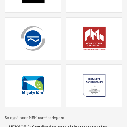
Se også etter NEK-sertifiseringen:
NEK405-1: Sertifisering som elektrotermografør