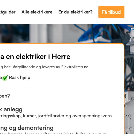
ktguider
Alle elektrikere
Er du elektriker?
Få tilbud
ra en elektriker i Herre
og helt uforpliktende og leveres av Elektrolisten.no
e
Rask hjelp
bben?
sk anlegg
kringsskap, kurser, jordfeilbryter og overspenningsvern
ing og demontering