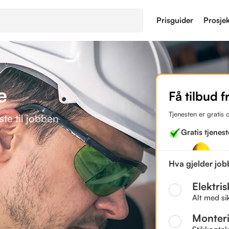
Prisguider
Prosje
e
Få tilbud f
Tjenesten er gratis 
te til jobben
Gratis tjenest
Hva gjelder jo
Elektri
Alt med si
Monter