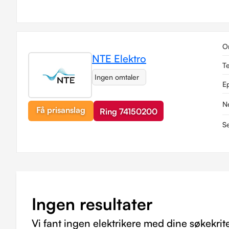
O
NTE Elektro
T
Ingen omtaler
E
N
Få prisanslag
Ring 74150200
Se
Ingen resultater
Vi fant ingen elektrikere med dine søkekrite