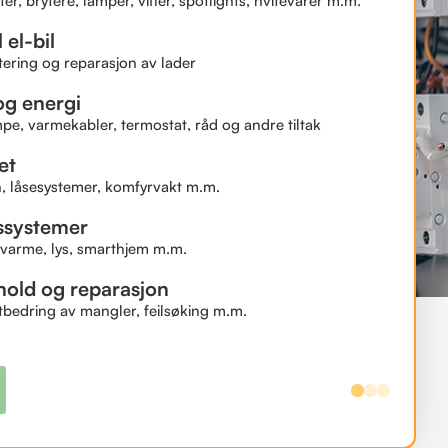
er, brytere, lamper, vifter, spotlights, hvitevarer m.m.
 el-bil
ering og reparasjon av lader
g energi
, varmekabler, termostat, råd og andre tiltak
et
, låsesystemer, komfyrvakt m.m.
ssystemer
 varme, lys, smarthjem m.m.
hold og reparasjon
utbedring av mangler, feilsøking m.m.