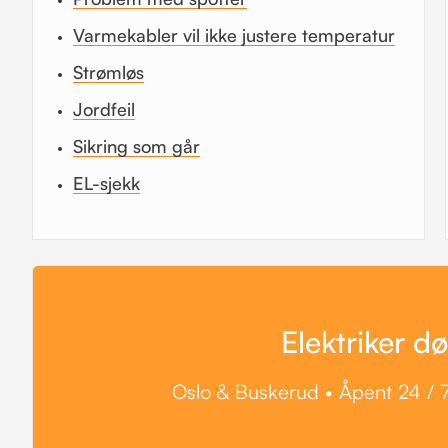
Varmekabler vil ikke justere temperatur
Strømløs
Jordfeil
Sikring som går
EL-sjekk
Elektriker d
Oslo & Buskerud • Åpent 24 / 7