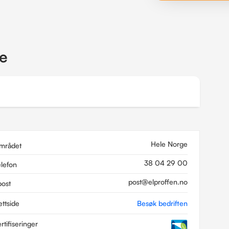
re
Hele Norge
mrådet
38 04 29 00
elefon
post@elproffen.no
post
ettside
Besøk bedriften
rtifiseringer