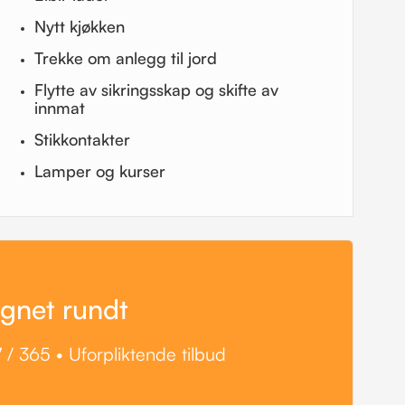
Nytt kjøkken
Trekke om anlegg til jord
Flytte av sikringsskap og skifte av
innmat
Stikkontakter
Lamper og kurser
øgnet rundt
 / 365 • Uforpliktende tilbud