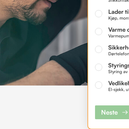
Stikkontakt
Lader til
Kjøp, mont
Varme o
Varmepumpe
Sikkerh
Dørtelefon
Styring
Styring av
Vedlike
El-sjekk, 
Neste