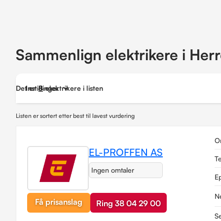
Sammenlign elektrikere i Her
Det er
Instillinger
8
elektrikere i listen
Listen er sortert etter best til lavest vurdering
O
EL-PROFFEN AS
T
Ingen omtaler
E
N
Få prisanslag
Ring 38 04 29 00
Se