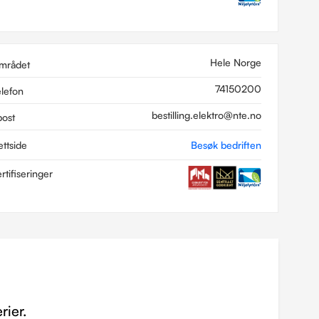
Hele Norge
mrådet
74150200
elefon
bestilling.elektro@nte.no
post
ettside
Besøk bedriften
rtifiseringer
rier.