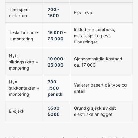
Timespris
700 -
Eks. mva
elektriker
1500
Inkluderer ladeboks,
Tesla ladeboks
15 000 -
installasjon og evt.
+ montering
25 000
tilpasninger
Nytt
10 000 -
Gjennomsnittlig kostnad
sikringsskap +
25 000
ca. 17 000
montering
Nye
700 -
Varierer basert på type og
stikkontakter +
1500
antall
montering
per stk
3500 -
Grundig sjekk av det
El-sjekk
5000
elektriske anlegget