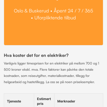
Oslo & Buskerud • Åpent 24 / 7 / 365
• Uforpliktende tilbud
Hva koster det for en elektriker?
Vanligvis ligger timesprisen for en elektriker på mellom 700 og 1
500 kroner ekskl. mva. Flere faktorer kan påvirke den totale
kostnaden, som reiseutgifter, materialkostnader, tillegg for
helgearbeid og hastetillegg. La oss se på noen priseksempler.
Estimert
Tjeneste
Merknader
pris