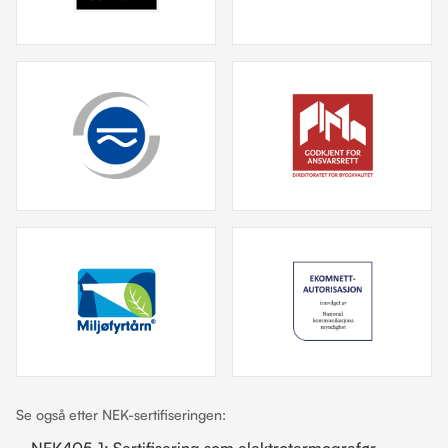
Se også etter NEK-sertifiseringen:
NEK405-1: Sertifisering som elektrotermografør