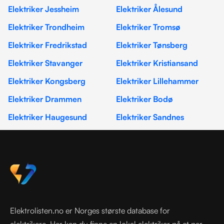
Elektriker Jessheim
Elektriker Ålesund
Elektriker Trondheim
Elektriker Tromsø
Elektriker Fredrikstad
Elektriker Tønsberg
Elektriker Stavanger
Elektriker Kristiansand
Elektriker Kongsberg
Elektriker Lillehammer
Elektriker Drammen
Elektriker Bodø
Elektriker Haugesund
Elektriker Sandnes
Elektrolisten.no er Norges største database for
elektrikere. Her kan du finne en lokal elektriker på et par