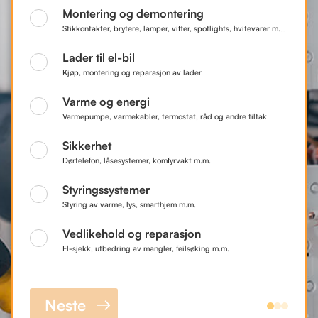
Montering og demontering
Stikkontakter, brytere, lamper, vifter, spotlights, hvitevarer m.m.
Lader til el-bil
Kjøp, montering og reparasjon av lader
Varme og energi
Varmepumpe, varmekabler, termostat, råd og andre tiltak
Sikkerhet
Dørtelefon, låsesystemer, komfyrvakt m.m.
Styringssystemer
Styring av varme, lys, smarthjem m.m.
Vedlikehold og reparasjon
El-sjekk, utbedring av mangler, feilsøking m.m.
Neste