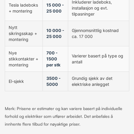
Inkluderer ladeboks,
Tesla ladeboks
15 000 -
installasjon og evt.
+ montering
25 000
tilpasninger
Nytt
10 000 -
Gjennomsnittlig kostnad
sikringsskap +
25 000
ca. 17 000
montering
Nye
700 -
Varierer basert på type og
stikkontakter +
1500
antall
montering
per stk
3500 -
Grundig sjekk av det
El-sjekk
5000
elektriske anlegget
Merk: Prisene er estimater og kan variere basert på individuelle
forhold og elektriker som utfører arbeidet. Det anbefales å
innhente flere tilbud for nøyaktige priser.