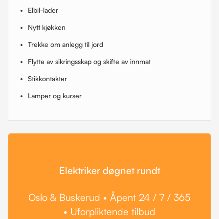
Elbil-lader
Nytt kjøkken
Trekke om anlegg til jord
Flytte av sikringsskap og skifte av innmat
Stikkontakter
Lamper og kurser
Elektriker døgnet rundt
Oslo & Buskerud • Åpent 24 / 7 / 365
• Uforpliktende tilbud