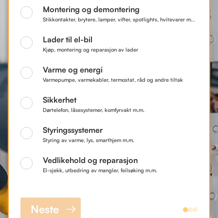
Montering og demontering
Stikkontakter, brytere, lamper, vifter, spotlights, hvitevarer m.m.
Lader til el-bil
Kjøp, montering og reparasjon av lader
Varme og energi
Varmepumpe, varmekabler, termostat, råd og andre tiltak
Sikkerhet
Dørtelefon, låsesystemer, komfyrvakt m.m.
Styringssystemer
Styring av varme, lys, smarthjem m.m.
Vedlikehold og reparasjon
El-sjekk, utbedring av mangler, feilsøking m.m.
Neste