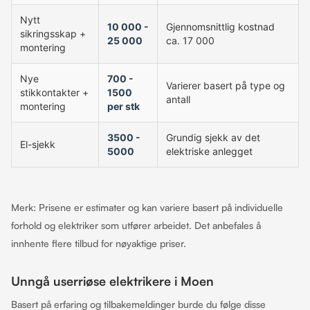
Nytt
10 000 -
Gjennomsnittlig kostnad
sikringsskap +
25 000
ca. 17 000
montering
Nye
700 -
Varierer basert på type og
stikkontakter +
1500
antall
montering
per stk
3500 -
Grundig sjekk av det
El-sjekk
5000
elektriske anlegget
Merk: Prisene er estimater og kan variere basert på individuelle
forhold og elektriker som utfører arbeidet. Det anbefales å
innhente flere tilbud for nøyaktige priser.
Unngå userriøse elektrikere i Moen
Basert på erfaring og tilbakemeldinger burde du følge disse