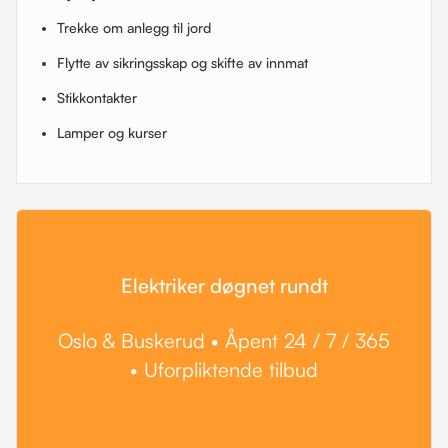
Trekke om anlegg til jord
Flytte av sikringsskap og skifte av innmat
Stikkontakter
Lamper og kurser
Elektriker døgnet rundt
Oslo & Buskerud • Åpent 24 / 7 / 365
• Uforpliktende tilbud