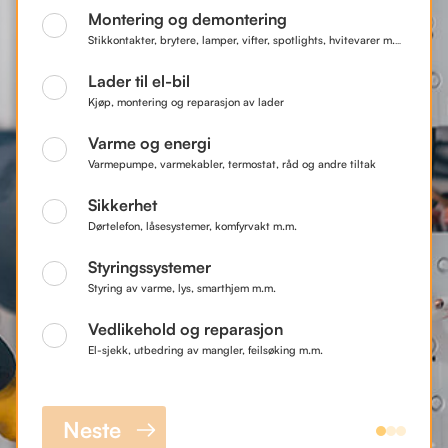
Montering og demontering
Stikkontakter, brytere, lamper, vifter, spotlights, hvitevarer m.m.
Lader til el-bil
Kjøp, montering og reparasjon av lader
Varme og energi
Varmepumpe, varmekabler, termostat, råd og andre tiltak
Sikkerhet
Dørtelefon, låsesystemer, komfyrvakt m.m.
Styringssystemer
Styring av varme, lys, smarthjem m.m.
Vedlikehold og reparasjon
El-sjekk, utbedring av mangler, feilsøking m.m.
Neste