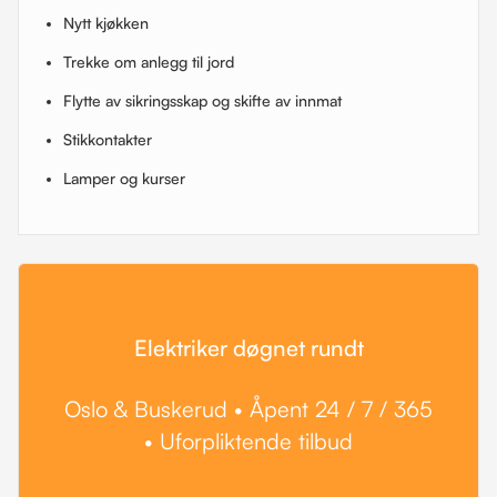
Nytt kjøkken
Trekke om anlegg til jord
Flytte av sikringsskap og skifte av innmat
Stikkontakter
Lamper og kurser
Elektriker døgnet rundt
Oslo & Buskerud • Åpent 24 / 7 / 365
• Uforpliktende tilbud