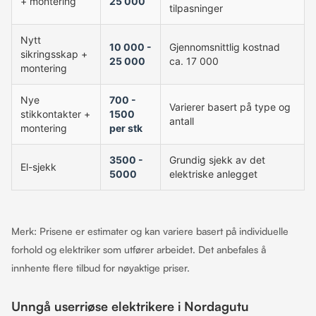
+ montering
25 000
tilpasninger
Nytt
10 000 -
Gjennomsnittlig kostnad
sikringsskap +
25 000
ca. 17 000
montering
Nye
700 -
Varierer basert på type og
stikkontakter +
1500
antall
montering
per stk
3500 -
Grundig sjekk av det
El-sjekk
5000
elektriske anlegget
Merk: Prisene er estimater og kan variere basert på individuelle
forhold og elektriker som utfører arbeidet. Det anbefales å
innhente flere tilbud for nøyaktige priser.
Unngå userriøse elektrikere i Nordagutu