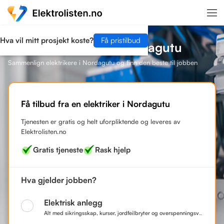
Hva vil mitt prosjekt koste?
Få pristilbud
Finn en elektriker i Nordagutu
Sammenlign elektrikere i Nordagutu og finn den beste til jobben
Få tilbud fra en elektriker i Nordagutu
Tjenesten er gratis og helt uforpliktende og leveres av
Elektrolisten.no
Gratis tjeneste
Rask hjelp
Hva gjelder jobben?
Elektrisk anlegg
Alt med sikringsskap, kurser, jordfeilbryter og overspenningsvern