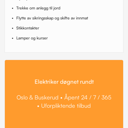
Trekke om anlegg til jord
Flytte av sikringsskap og skifte av innmat
Stikkontakter
Lamper og kurser
Elektriker døgnet rundt
Oslo & Buskerud • Åpent 24 / 7 / 365
• Uforpliktende tilbud