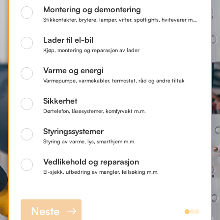
Montering og demontering
Stikkontakter, brytere, lamper, vifter, spotlights, hvitevarer m.m.
Lader til el-bil
Kjøp, montering og reparasjon av lader
Varme og energi
Varmepumpe, varmekabler, termostat, råd og andre tiltak
Sikkerhet
Dørtelefon, låsesystemer, komfyrvakt m.m.
Styringssystemer
Styring av varme, lys, smarthjem m.m.
Vedlikehold og reparasjon
El-sjekk, utbedring av mangler, feilsøking m.m.
Neste