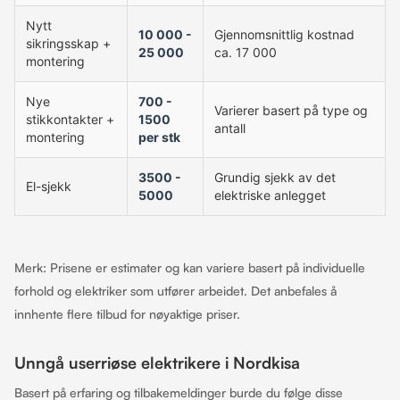
Nytt
10 000 -
Gjennomsnittlig kostnad
sikringsskap +
25 000
ca. 17 000
montering
Nye
700 -
Varierer basert på type og
stikkontakter +
1500
antall
montering
per stk
3500 -
Grundig sjekk av det
El-sjekk
5000
elektriske anlegget
Merk: Prisene er estimater og kan variere basert på individuelle
forhold og elektriker som utfører arbeidet. Det anbefales å
innhente flere tilbud for nøyaktige priser.
Unngå userriøse elektrikere i Nordkisa
Basert på erfaring og tilbakemeldinger burde du følge disse