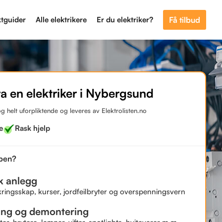
ktguider
Alle elektrikere
Er du elektriker?
Få tilbud
ra en elektriker i Nybergsund
og helt uforpliktende og leveres av Elektrolisten.no
e
Rask hjelp
bben?
sk anlegg
kringsskap, kurser, jordfeilbryter og overspenningsvern
ing og demontering