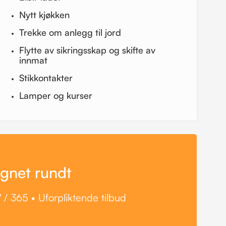
Nytt kjøkken
Trekke om anlegg til jord
Flytte av sikringsskap og skifte av
innmat
Stikkontakter
Lamper og kurser
øgnet rundt
 / 365 • Uforpliktende tilbud