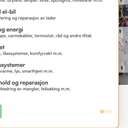
er, brytere, lamper, vifter, spotlights, hvitevarer m.m.
 el-bil
ering og reparasjon av lader
g energi
, varmekabler, termostat, råd og andre tiltak
et
, låsesystemer, komfyrvakt m.m.
ssystemer
 varme, lys, smarthjem m.m.
hold og reparasjon
utbedring av mangler, feilsøking m.m.