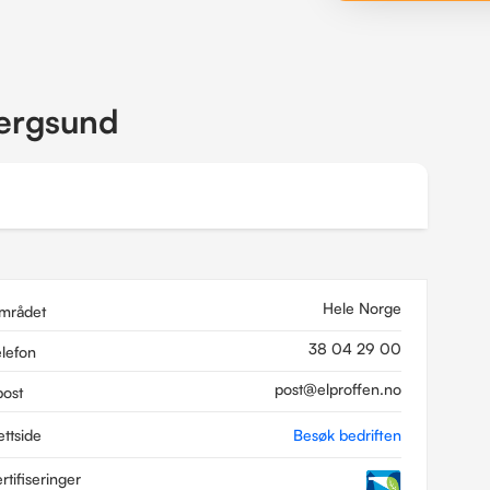
bergsund
Hele Norge
mrådet
38 04 29 00
elefon
post@elproffen.no
post
ettside
Besøk bedriften
rtifiseringer