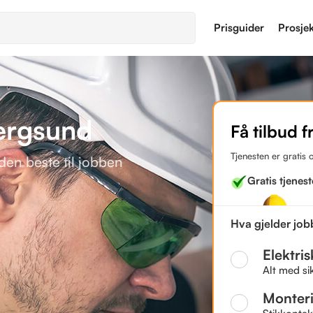
Prisguider
Prosje
bergsund
Få tilbud f
Tjenesten er gratis 
den beste til jobben
Gratis tjenest
Hva gjelder jo
Elektri
Alt med si
Monter