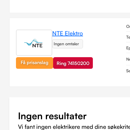
O
NTE Elektro
T
Ingen omtaler
E
N
Få prisanslag
Ring 74150200
Se
Ingen resultater
Vi fant ingen elektrikere med dine søkekrite