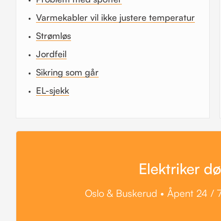
Varmekabler vil ikke justere temperatur
Strømløs
Jordfeil
Sikring som går
EL-sjekk
Elektriker d
Oslo & Buskerud • Åpent 24 / 7