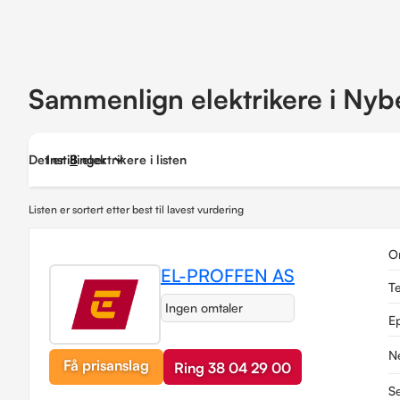
Sammenlign elektrikere i Ny
Det er
Instillinger
8
elektrikere i listen
Listen er sortert etter best til lavest vurdering
O
EL-PROFFEN AS
T
Ingen omtaler
E
N
Få prisanslag
Ring 38 04 29 00
Se