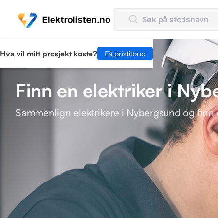
Hva vil mitt prosjekt koste?
Få pristilbud
Finn en elektriker i Ny
Sammenlign elektrikere i Nybergsund og finn 