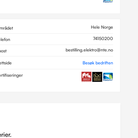
Hele Norge
mrådet
74150200
elefon
bestilling.elektro@nte.no
post
ettside
Besøk bedriften
rtifiseringer
rier.