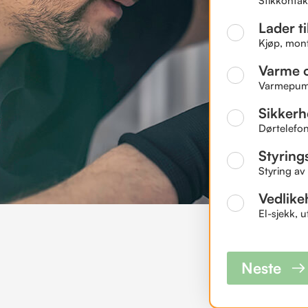
Stikkontakt
Lader til
Kjøp, mont
Varme o
Varmepumpe
Sikkerh
Dørtelefon
Styring
Styring av
Vedlike
El-sjekk, 
Neste