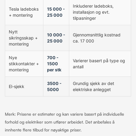
Inkluderer ladeboks,
Tesla ladeboks
15 000 -
installasjon og evt.
+ montering
25 000
tilpasninger
Nytt
10 000 -
Gjennomsnittlig kostnad
sikringsskap +
25 000
ca. 17 000
montering
Nye
700 -
Varierer basert på type og
stikkontakter +
1500
antall
montering
per stk
3500 -
Grundig sjekk av det
El-sjekk
5000
elektriske anlegget
Merk: Prisene er estimater og kan variere basert på individuelle
forhold og elektriker som utfører arbeidet. Det anbefales å
innhente flere tilbud for nøyaktige priser.