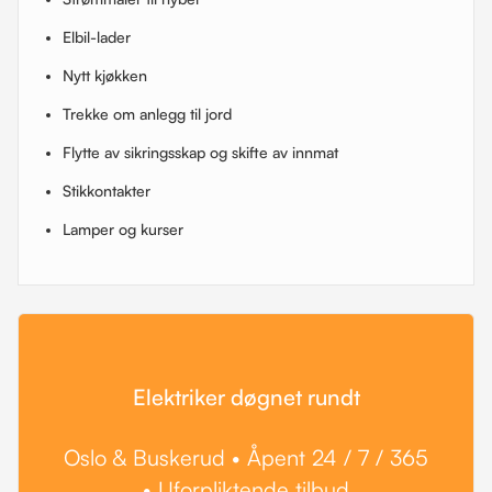
Elbil-lader
Nytt kjøkken
Trekke om anlegg til jord
Flytte av sikringsskap og skifte av innmat
Stikkontakter
Lamper og kurser
Elektriker døgnet rundt
Oslo & Buskerud • Åpent 24 / 7 / 365
• Uforpliktende tilbud