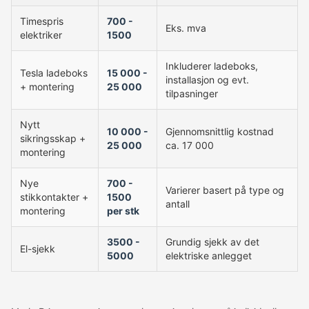
Timespris
700 -
Eks. mva
elektriker
1500
Inkluderer ladeboks,
Tesla ladeboks
15 000 -
installasjon og evt.
+ montering
25 000
tilpasninger
Nytt
10 000 -
Gjennomsnittlig kostnad
sikringsskap +
25 000
ca. 17 000
montering
Nye
700 -
Varierer basert på type og
stikkontakter +
1500
antall
montering
per stk
3500 -
Grundig sjekk av det
El-sjekk
5000
elektriske anlegget