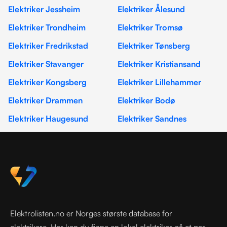
Elektriker Jessheim
Elektriker Ålesund
Elektriker Trondheim
Elektriker Tromsø
Elektriker Fredrikstad
Elektriker Tønsberg
Elektriker Stavanger
Elektriker Kristiansand
Elektriker Kongsberg
Elektriker Lillehammer
Elektriker Drammen
Elektriker Bodø
Elektriker Haugesund
Elektriker Sandnes
Elektrolisten.no er Norges største database for
elektrikere. Her kan du finne en lokal elektriker på et par