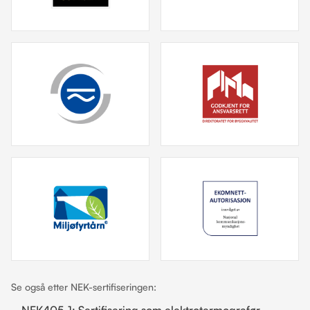
Se også etter NEK-sertifiseringen:
NEK405-1: Sertifisering som elektrotermografør