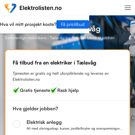
Hva vil mitt prosjekt koste?
Få pristilbud
Finn en elektriker i Tælavåg
Sammenlign elektrikere i Tælavåg og finn den beste til jobben
Få tilbud fra en elektriker i Tælavåg
Tjenesten er gratis og helt uforpliktende og leveres av
Elektrolisten.no
Gratis tjeneste
Rask hjelp
Hva gjelder jobben?
Elektrisk anlegg
Alt med sikringsskap, kurser, jordfeilbryter og overspenningsvern