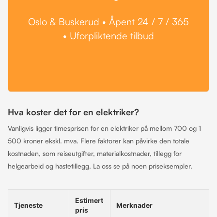
Oslo & Buskerud • Åpent 24 / 7 / 365
• Uforpliktende tilbud
Hva koster det for en elektriker?
Vanligvis ligger timesprisen for en elektriker på mellom 700 og 1
500 kroner ekskl. mva. Flere faktorer kan påvirke den totale
kostnaden, som reiseutgifter, materialkostnader, tillegg for
helgearbeid og hastetillegg. La oss se på noen priseksempler.
Estimert
Tjeneste
Merknader
pris