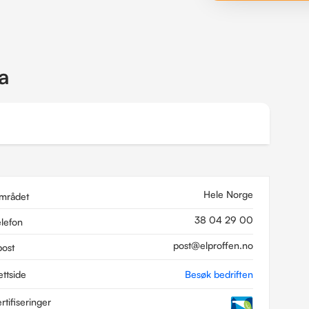
a
Hele Norge
mrådet
38 04 29 00
elefon
post@elproffen.no
post
ettside
Besøk bedriften
rtifiseringer