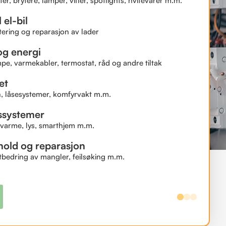
er, brytere, lamper, vifter, spotlights, hvitevarer m.m.
 el-bil
ering og reparasjon av lader
g energi
, varmekabler, termostat, råd og andre tiltak
et
, låsesystemer, komfyrvakt m.m.
ssystemer
 varme, lys, smarthjem m.m.
hold og reparasjon
utbedring av mangler, feilsøking m.m.