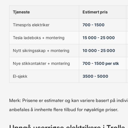
Tjeneste
Estimert pris
Timespris elektriker
700 - 1500
Tesla ladeboks + montering
15 000 - 25 000
Nytt sikringsskap + montering
10 000 - 25 000
Nye stikkontakter + montering
700 - 1500 per stk
El-sjekk
3500 - 5000
Merk: Prisene er estimater og kan variere basert på indivi
anbefales å innhente flere tilbud for nøyaktige priser.
Unngå userriøse elektrikere i Trolla