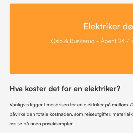
Elektriker d
Oslo & Buskerud • Åpent 24 / 7
Hva koster det for en elektriker?
Vanligvis ligger timesprisen for en elektriker på mellom 7
påvirke den totale kostnaden, som reiseutgifter, materialk
oss se på noen priseksempler.