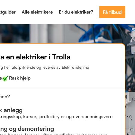
ktguider
Alle elektrikere
Er du elektriker?
Få tilbud
a en elektriker i Trolla
og helt uforpliktende og leveres av Elektrolisten.no
e
Rask hjelp
bben?
sk anlegg
kringsskap, kurser, jordfeilbryter og overspenningsvern
ing og demontering