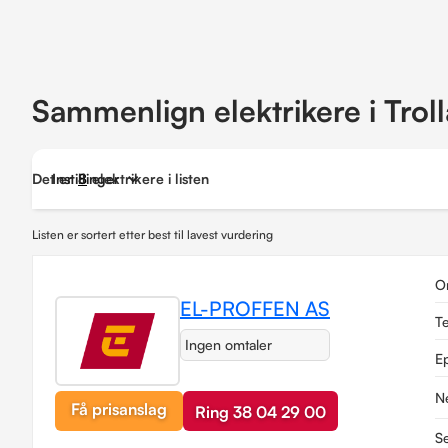
Sammenlign elektrikere i Troll
Det er
Instillinger
8
elektrikere i listen
Listen er sortert etter best til lavest vurdering
O
EL-PROFFEN AS
T
Ingen omtaler
E
N
Få prisanslag
Ring 38 04 29 00
Se