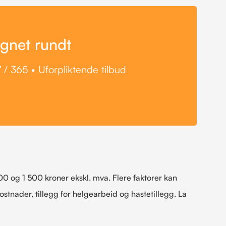
øgnet rundt
 / 365 • Uforpliktende tilbud
00 og 1 500 kroner ekskl. mva. Flere faktorer kan
ostnader, tillegg for helgearbeid og hastetillegg. La