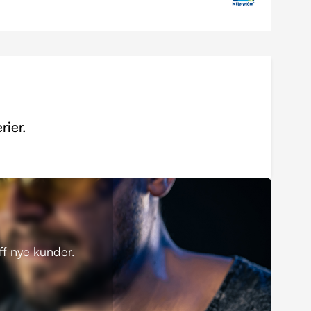
rier.
eff nye kunder.