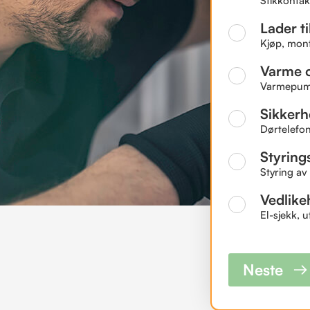
Stikkontakt
Lader til
Kjøp, mont
Varme o
Varmepumpe
Sikkerh
Dørtelefon
Styring
Styring av
Vedlike
El-sjekk, 
Neste