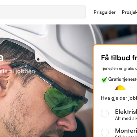
Prisguider
Prosje
a
Få tilbud fr
Tjenesten er gratis 
te til jobben
Gratis tjenest
Hva gjelder jo
Elektri
Alt med si
Monter