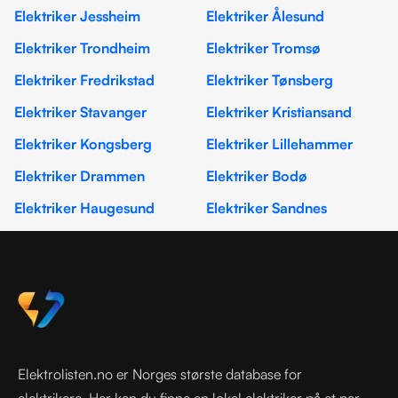
Elektriker Jessheim
Elektriker Ålesund
Elektriker Trondheim
Elektriker Tromsø
Elektriker Fredrikstad
Elektriker Tønsberg
Elektriker Stavanger
Elektriker Kristiansand
Elektriker Kongsberg
Elektriker Lillehammer
Elektriker Drammen
Elektriker Bodø
Elektriker Haugesund
Elektriker Sandnes
Elektrolisten.no er Norges største database for
elektrikere. Her kan du finne en lokal elektriker på et par