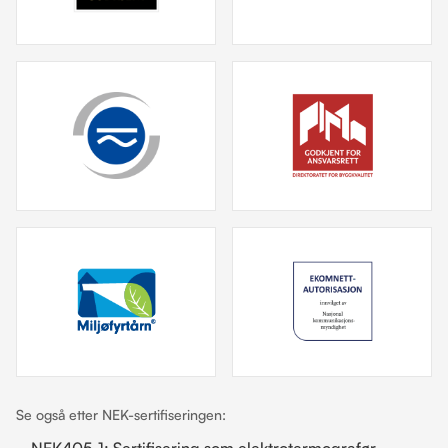
Se også etter NEK-sertifiseringen:
NEK405-1: Sertifisering som elektrotermografør