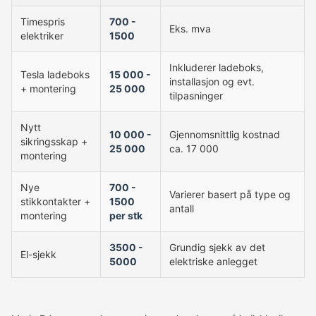
Timespris
700 -
Eks. mva
elektriker
1500
Inkluderer ladeboks,
Tesla ladeboks
15 000 -
installasjon og evt.
+ montering
25 000
tilpasninger
Nytt
10 000 -
Gjennomsnittlig kostnad
sikringsskap +
25 000
ca. 17 000
montering
Nye
700 -
Varierer basert på type og
stikkontakter +
1500
antall
montering
per stk
3500 -
Grundig sjekk av det
El-sjekk
5000
elektriske anlegget