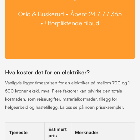
Oslo & Buskerud • Åpent 24 / 7 / 365
• Uforpliktende tilbud
Hva koster det for en elektriker?
Vanligvis ligger timesprisen for en elektriker på mellom 700 og 1
500 kroner ekskl. mva. Flere faktorer kan påvirke den totale
kostnaden, som reiseutgifter, materialkostnader, tillegg for
helgearbeid og hastetillegg. La oss se på noen priseksempler.
Estimert
Tjeneste
Merknader
pris